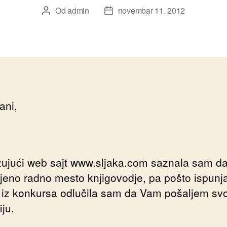
Od
admin
novembar 11, 2012
Autor
Datum
članka
članka
ani,
žujući web sajt www.sljaka.com saznala sam d
jeno radno mesto knjigovodje, pa pošto ispun
 iz konkursa odlučila sam da Vam pošaljem sv
iju.