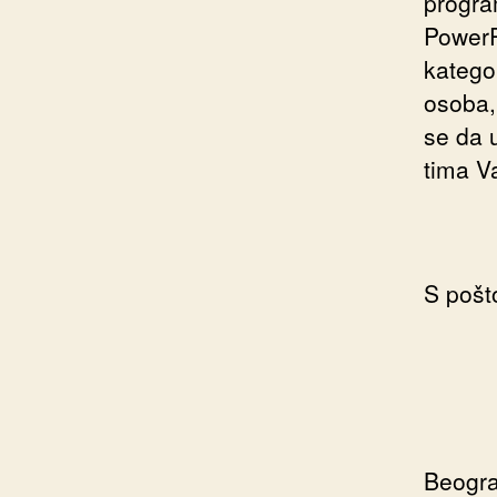
progra
PowerP
katego
osoba,
se da 
tima V
S pošt