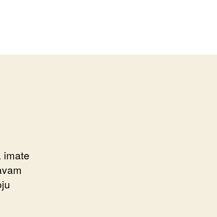
a imate
javam
oju