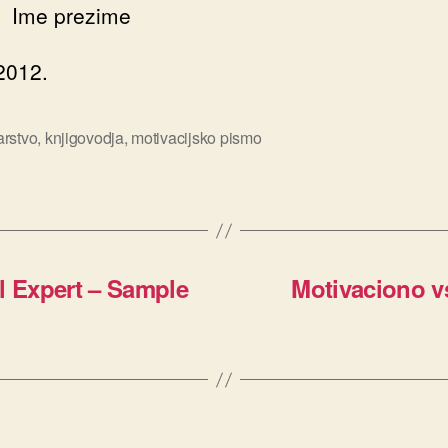
 prezime
2012.
rstvo
,
knjigovodja
,
motivacijsko pismo
al Expert – Sample
Motivaciono vs