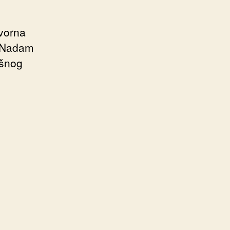
vorna
. Nadam
ešnog
d