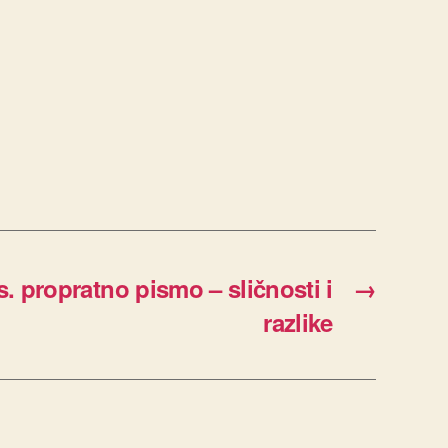
. propratno pismo – sličnosti i
→
razlike