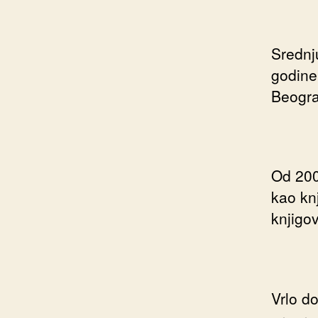
Srednj
godine
Beogra
Od 200
kao kn
knjigo
Vrlo d