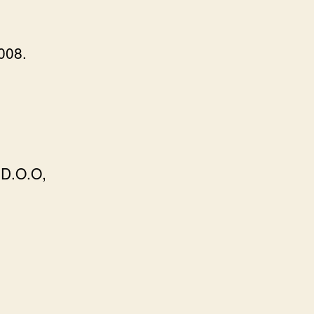
008.
 D.O.O,