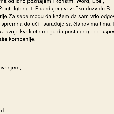
ma odlično poznajem i koristm, Word, Exel,
oint, Internet. Posedujem vozačku dozvolu B
rije.Za sebe mogu da kažem da sam vrlo odgo
 spremna da uči i sarađuje sa članovima tima
uz svoje kvalitete mogu da postanem deo usp
aše kompanije.
ovanjem,
Beogra