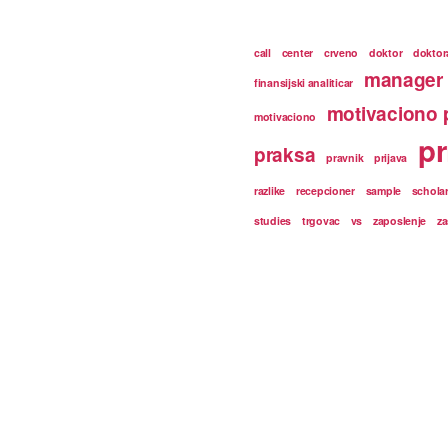
call
center
crveno
doktor
doktor
manager
finansijski analiticar
motivaciono 
motivaciono
pr
praksa
pravnik
prijava
razlike
recepcioner
sample
schola
studies
trgovac
vs
zaposlenje
za