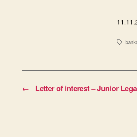
Ime
11.11.
banka
Oznake
←
Letter of interest – Junior Leg