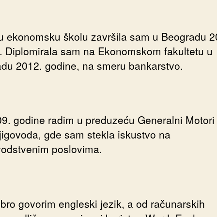
u ekonomsku školu završila sam u Beogradu 2
. Diplomirala sam na Ekonomskom fakultetu u
du 2012. godine, na smeru bankarstvo.
9. godine radim u preduzeću Generalni Motori
jigovođa, gde sam stekla iskustvo na
vodstvenim poslovima.
obro govorim engleski jezik, a od računarskih