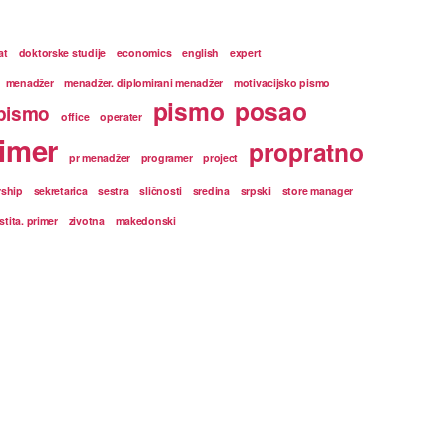
at
doktorske studije
economics
english
expert
menadžer
menadžer. diplomirani menadžer
motivacijsko pismo
pismo
posao
pismo
office
operater
imer
propratno
pr menadžer
programer
project
rship
sekretarica
sestra
sličnosti
sredina
srpski
store manager
stita. primer
zivotna
makedonski