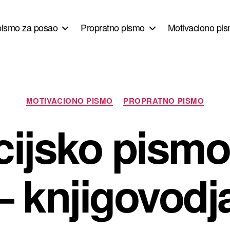
pismo za posao
Propratno pismo
Motivaciono pis
Kategorije
MOTIVACIONO PISMO
PROPRATNO PISMO
cijsko pismo
– knjigovodj