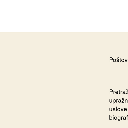
Poštov
Pretra
upražn
uslove
biograf