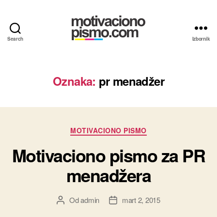
Search
Izbornik
Motivaciona
pisma
i
Propratna
Oznaka:
pr menadžer
pisma
primeri
Kategorije
MOTIVACIONO PISMO
Motivaciono pismo za PR
menadžera
Od
admin
mart 2, 2015
Autor
Datum
članka
članka