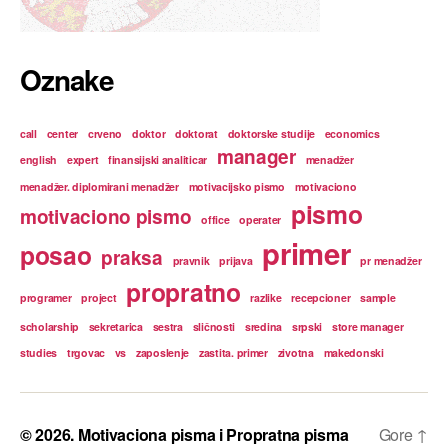
Oznake
call
center
crveno
doktor
doktorat
doktorske studije
economics
manager
english
expert
finansijski analiticar
menadžer
menadžer. diplomirani menadžer
motivacijsko pismo
motivaciono
pismo
motivaciono pismo
office
operater
primer
posao
praksa
pravnik
prijava
pr menadžer
propratno
programer
project
razlike
recepcioner
sample
scholarship
sekretarica
sestra
sličnosti
sredina
srpski
store manager
studies
trgovac
vs
zaposlenje
zastita. primer
zivotna
makedonski
© 2026.
Motivaciona pisma i Propratna pisma
Gore
↑