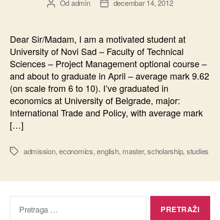
Od
admin
decembar 14, 2012
Autor
Datum
članka
članka
Dear Sir/Madam, I am a motivated student at
University of Novi Sad – Faculty of Technical
Sciences – Project Management optional course –
and about to graduate in April – average mark 9.62
(on scale from 6 to 10). I’ve graduated in
economics at University of Belgrade, major:
International Trade and Policy, with average mark
[…]
admission
,
economics
,
english
,
master
,
scholarship
,
studies
Oznake
Pretraga
za: