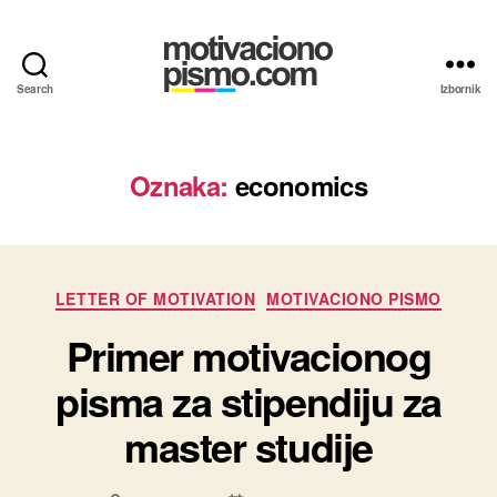
Search
Izbornik
Motivaciona
pisma
i
Propratna
Oznaka:
economics
pisma
primeri
Kategorije
LETTER OF MOTIVATION
MOTIVACIONO PISMO
Primer motivacionog
pisma za stipendiju za
master studije