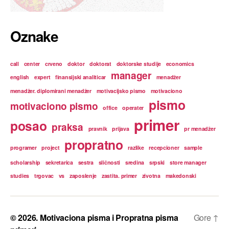
Oznake
call
center
crveno
doktor
doktorat
doktorske studije
economics
manager
english
expert
finansijski analiticar
menadžer
menadžer. diplomirani menadžer
motivacijsko pismo
motivaciono
pismo
motivaciono pismo
office
operater
primer
posao
praksa
pravnik
prijava
pr menadžer
propratno
programer
project
razlike
recepcioner
sample
scholarship
sekretarica
sestra
sličnosti
sredina
srpski
store manager
studies
trgovac
vs
zaposlenje
zastita. primer
zivotna
makedonski
© 2026.
Motivaciona pisma i Propratna pisma
Gore
↑