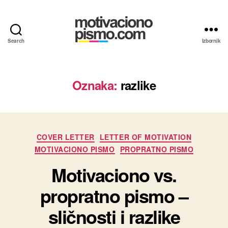
Search
Izbornik
Motivaciona
pisma
i
Propratna
Oznaka:
razlike
pisma
primeri
Kategorije
COVER LETTER
LETTER OF MOTIVATION
MOTIVACIONO PISMO
PROPRATNO PISMO
Motivaciono vs.
propratno pismo –
sličnosti i razlike