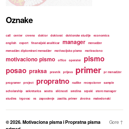
Oznake
call
center
crveno
doktor
doktorat
doktorske studije
economics
manager
english
expert
finansijski analiticar
menadžer
menadžer. diplomirani menadžer
motivacijsko pismo
motivaciono
pismo
motivaciono pismo
office
operater
primer
posao
praksa
pravnik
prijava
pr menadžer
propratno
programer
project
razlike
recepcioner
sample
scholarship
sekretarica
sestra
sličnosti
sredina
srpski
store manager
studies
trgovac
vs
zaposlenje
zastita. primer
zivotna
makedonski
© 2026.
Motivaciona pisma i Propratna pisma
Gore
↑
primeri