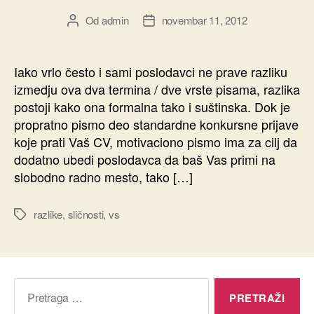
Od
admin
novembar 11, 2012
Autor
Datum
članka
članka
Iako vrlo često i sami poslodavci ne prave razliku
izmedju ova dva termina / dve vrste pisama, razlika
postoji kako ona formalna tako i suštinska. Dok je
propratno pismo deo standardne konkursne prijave
koje prati Vaš CV, motivaciono pismo ima za cilj da
dodatno ubedi poslodavca da baš Vas primi na
slobodno radno mesto, tako […]
razlike
,
sličnosti
,
vs
Oznake
Pretraga
za: