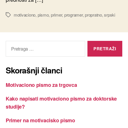
motivaciono
,
pismo
,
primer
,
programer
,
propratno
,
srpski
Oznake
Pretraga
za:
Skorašnji članci
Motivaciono pismo za trgovca
Kako napisati motivaciono pismo za doktorske
studije?
Primer na motivacisko pismo