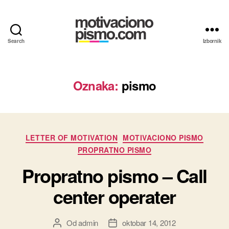
Search
Izbornik
Motivaciona
pisma
i
Propratna
Oznaka:
pismo
pisma
primeri
Kategorije
LETTER OF MOTIVATION
MOTIVACIONO PISMO
PROPRATNO PISMO
Propratno pismo – Call
center operater
Od
admin
oktobar 14, 2012
Autor
Datum