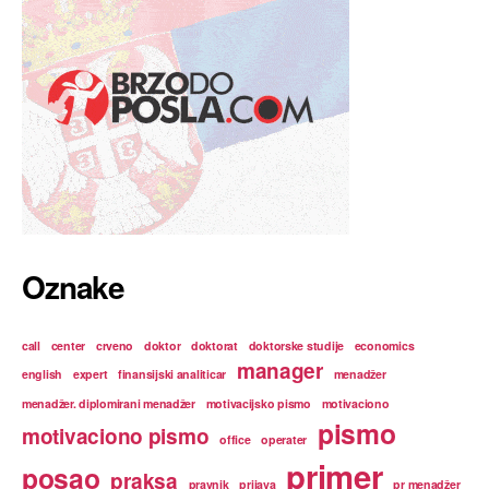
Oznake
call
center
crveno
doktor
doktorat
doktorske studije
economics
manager
english
expert
finansijski analiticar
menadžer
menadžer. diplomirani menadžer
motivacijsko pismo
motivaciono
pismo
motivaciono pismo
office
operater
primer
posao
praksa
pravnik
prijava
pr menadžer