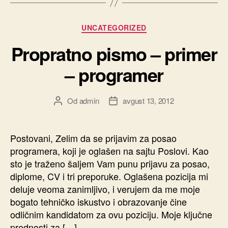
Kategorije
UNCATEGORIZED
Propratno pismo – primer
– programer
Od
admin
avgust 13, 2012
Autor
Datum
članka
članka
Postovani, Zelim da se prijavim za posao
programera, koji je oglašen na sajtu Poslovi. Kao
sto je traženo šaljem Vam punu prijavu za posao,
diplome, CV i tri preporuke. Oglašena pozicija mi
deluje veoma zanimljivo, i verujem da me moje
bogato tehničko iskustvo i obrazovanje čine
odličnim kandidatom za ovu poziciju. Moje ključne
prednosti za […]