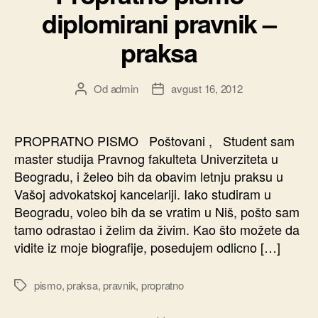
diplomirani pravnik –
praksa
Od
admin
avgust 16, 2012
Autor
Datum
članka
članka
PROPRATNO PISMO Poštovani , Student sam
master studija Pravnog fakulteta Univerziteta u
Beogradu, i želeo bih da obavim letnju praksu u
Vašoj advokatskoj kancelariji. Iako studiram u
Beogradu, voleo bih da se vratim u Niš, pošto sam
tamo odrastao i želim da živim. Kao što možete da
vidite iz moje biografije, posedujem odlicno […]
pismo
,
praksa
,
pravnik
,
propratno
Oznake