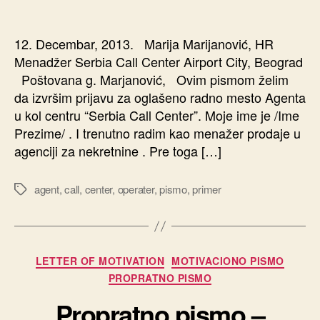
članka
članka
12. Decembar, 2013. Marija Marijanović, HR
Menadžer Serbia Call Center Airport City, Beograd
Poštovana g. Marjanović, Ovim pismom želim
da izvršim prijavu za oglašeno radno mesto Agenta
u kol centru “Serbia Call Center”. Moje ime je /Ime
Prezime/ . I trenutno radim kao menažer prodaje u
agenciji za nekretnine . Pre toga […]
agent
,
call
,
center
,
operater
,
pismo
,
primer
Oznake
Kategorije
LETTER OF MOTIVATION
MOTIVACIONO PISMO
PROPRATNO PISMO
Propratno pismo –