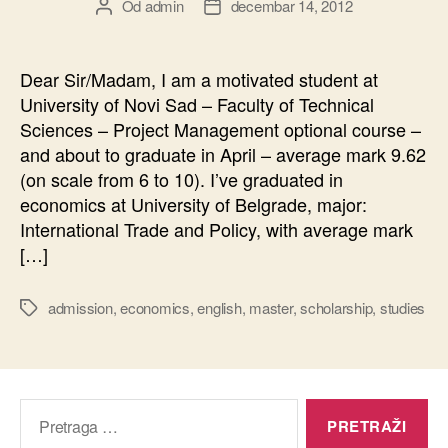
Od
admin
decembar 14, 2012
Autor
Datum
članka
članka
Dear Sir/Madam, I am a motivated student at
University of Novi Sad – Faculty of Technical
Sciences – Project Management optional course –
and about to graduate in April – average mark 9.62
(on scale from 6 to 10). I’ve graduated in
economics at University of Belgrade, major:
International Trade and Policy, with average mark
[…]
admission
,
economics
,
english
,
master
,
scholarship
,
studies
Oznake
Pretraga
za: