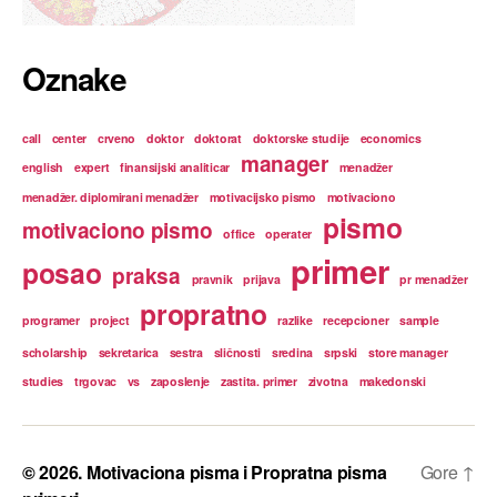
Oznake
call
center
crveno
doktor
doktorat
doktorske studije
economics
manager
english
expert
finansijski analiticar
menadžer
menadžer. diplomirani menadžer
motivacijsko pismo
motivaciono
pismo
motivaciono pismo
office
operater
primer
posao
praksa
pravnik
prijava
pr menadžer
propratno
programer
project
razlike
recepcioner
sample
scholarship
sekretarica
sestra
sličnosti
sredina
srpski
store manager
studies
trgovac
vs
zaposlenje
zastita. primer
zivotna
makedonski
© 2026.
Motivaciona pisma i Propratna pisma
Gore
↑