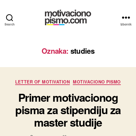
Search
Izbornik
Motivaciona
pisma
i
Propratna
Oznaka:
studies
pisma
primeri
Kategorije
LETTER OF MOTIVATION
MOTIVACIONO PISMO
Primer motivacionog
pisma za stipendiju za
master studije