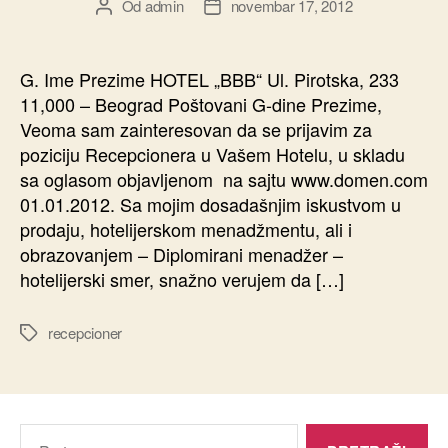
Od
admin
novembar 17, 2012
Autor
Datum
članka
članka
G. Ime Prezime HOTEL „BBB“ Ul. Pirotska, 233
11,000 – Beograd Poštovani G-dine Prezime,
Veoma sam zainteresovan da se prijavim za
poziciju Recepcionera u Vašem Hotelu, u skladu
sa oglasom objavljenom na sajtu www.domen.com
01.01.2012. Sa mojim dosadašnjim iskustvom u
prodaju, hotelijerskom menadžmentu, ali i
obrazovanjem – Diplomirani menadžer –
hotelijerski smer, snažno verujem da […]
recepcioner
Oznake
Pretraga