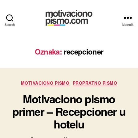
Search
Izbornik
Motivaciona
pisma
i
Propratna
Oznaka:
recepcioner
pisma
primeri
Kategorije
MOTIVACIONO PISMO
PROPRATNO PISMO
Motivaciono pismo
primer – Recepcioner u
hotelu