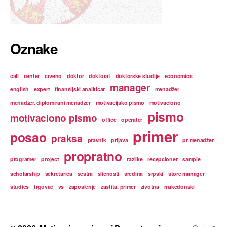
Oznake
call
center
crveno
doktor
doktorat
doktorske studije
economics
manager
english
expert
finansijski analiticar
menadžer
menadžer. diplomirani menadžer
motivacijsko pismo
motivaciono
pismo
motivaciono pismo
office
operater
primer
posao
praksa
pravnik
prijava
pr menadžer
propratno
programer
project
razlike
recepcioner
sample
scholarship
sekretarica
sestra
sličnosti
sredina
srpski
store manager
studies
trgovac
vs
zaposlenje
zastita. primer
zivotna
makedonski