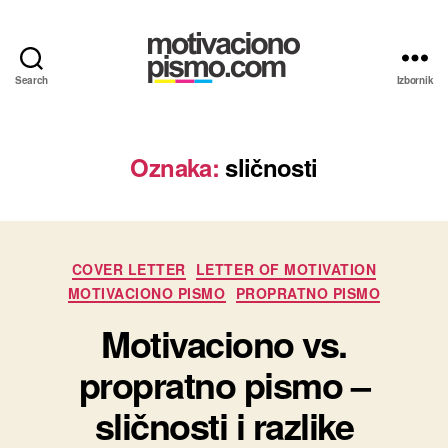
Search
Izbornik
Motivaciona
pisma
i
Propratna
Oznaka:
sličnosti
pisma
primeri
Kategorije
COVER LETTER
LETTER OF MOTIVATION
MOTIVACIONO PISMO
PROPRATNO PISMO
Motivaciono vs.
propratno pismo –
sličnosti i razlike