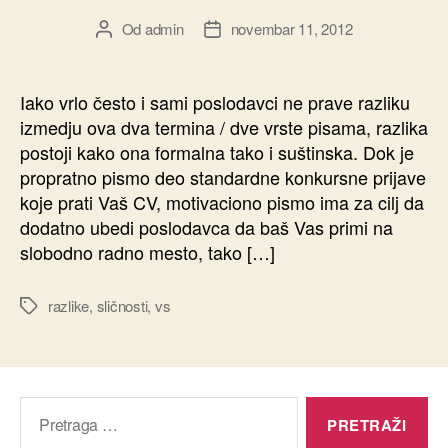
Od
admin
novembar 11, 2012
Autor
Datum
članka
članka
Iako vrlo često i sami poslodavci ne prave razliku
izmedju ova dva termina / dve vrste pisama, razlika
postoji kako ona formalna tako i suštinska. Dok je
propratno pismo deo standardne konkursne prijave
koje prati Vaš CV, motivaciono pismo ima za cilj da
dodatno ubedi poslodavca da baš Vas primi na
slobodno radno mesto, tako […]
razlike
,
sličnosti
,
vs
Oznake
Pretraga
za: