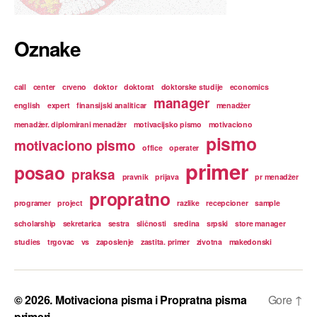
Oznake
call
center
crveno
doktor
doktorat
doktorske studije
economics
manager
english
expert
finansijski analiticar
menadžer
menadžer. diplomirani menadžer
motivacijsko pismo
motivaciono
pismo
motivaciono pismo
office
operater
primer
posao
praksa
pravnik
prijava
pr menadžer
propratno
programer
project
razlike
recepcioner
sample
scholarship
sekretarica
sestra
sličnosti
sredina
srpski
store manager
studies
trgovac
vs
zaposlenje
zastita. primer
zivotna
makedonski
© 2026.
Motivaciona pisma i Propratna pisma
Gore
↑
primeri