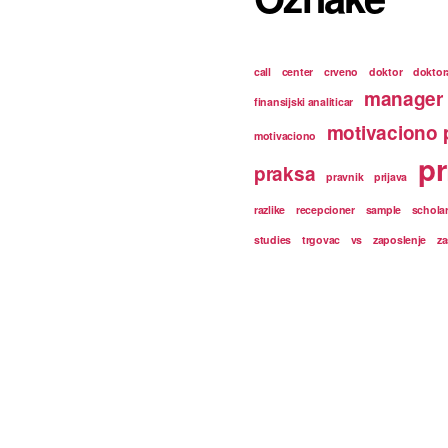
call
center
crveno
doktor
doktor
manager
finansijski analiticar
motivaciono 
motivaciono
pr
praksa
pravnik
prijava
razlike
recepcioner
sample
schola
studies
trgovac
vs
zaposlenje
za