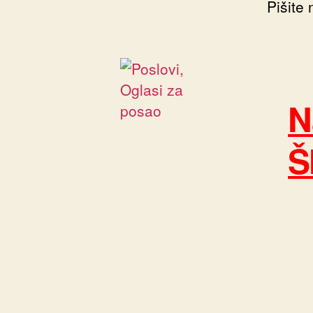
Pišite
N
Š