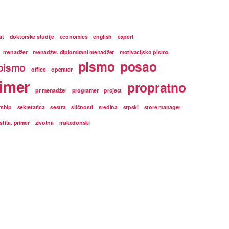
at
doktorske studije
economics
english
expert
menadžer
menadžer. diplomirani menadžer
motivacijsko pismo
pismo
posao
pismo
office
operater
imer
propratno
pr menadžer
programer
project
rship
sekretarica
sestra
sličnosti
sredina
srpski
store manager
stita. primer
zivotna
makedonski