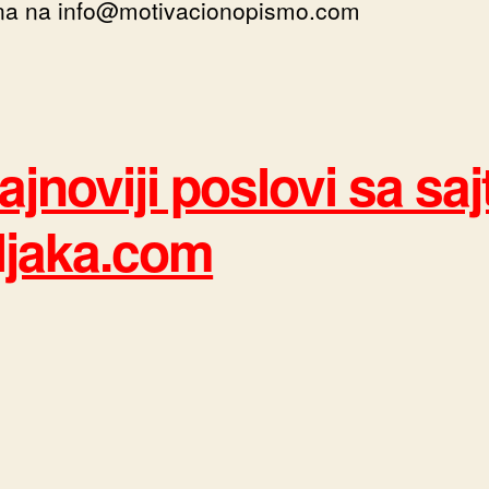
 na na info@motivacionopismo.com
ajnoviji poslovi sa saj
ljaka.com