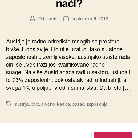
naći?
Od
admin
septembar 9, 2012
Autor
Datum
članka
članka
Austrija je radno odredište mnogih sa prostora
bivše Jugoslavije, i to nije uzalud. Iako su stope
zaposlenosti u zemlji visoke, austrijsko tržište rada
čini se uvek traži još kvalifikovane radne
snage. Najviše Austrijanaca radi u sektoru usluga i
to 73% zaposlenih, dok ostatak radi u industriji, a
svega 1% u poljoprivredi i šumarstvu. Da bi ste […]
austrija
,
belo
,
crveno
,
kartica
,
posao
,
zaposlenje
Oznake
Pretraga