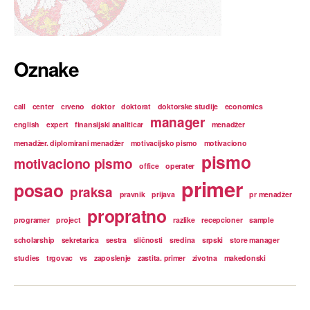
Oznake
call
center
crveno
doktor
doktorat
doktorske studije
economics
manager
english
expert
finansijski analiticar
menadžer
menadžer. diplomirani menadžer
motivacijsko pismo
motivaciono
pismo
motivaciono pismo
office
operater
primer
posao
praksa
pravnik
prijava
pr menadžer
propratno
programer
project
razlike
recepcioner
sample
scholarship
sekretarica
sestra
sličnosti
sredina
srpski
store manager
studies
trgovac
vs
zaposlenje
zastita. primer
zivotna
makedonski