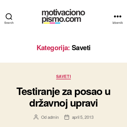
Search
Izbornik
Motivaciona
pisma
i
Propratna
Kategorija:
Saveti
pisma
primeri
Kategorije
SAVETI
Testiranje za posao u
državnoj upravi
Od
admin
april 5, 2013
Autor
Datum
članka
članka